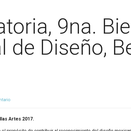
oria, 9na. Bie
 de Diseño, Be
ntario
llas Artes 2017.
 el propósito de contribuir al reconocimiento del diseño mexican