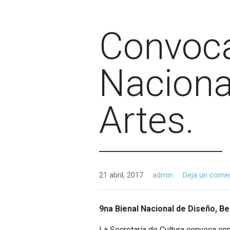
Convocat
Nacional
Artes.
21 abril, 2017
admin
Deja un come
9na Bienal Nacional de Diseño, Be
La Secretaría de Cultura convoca con