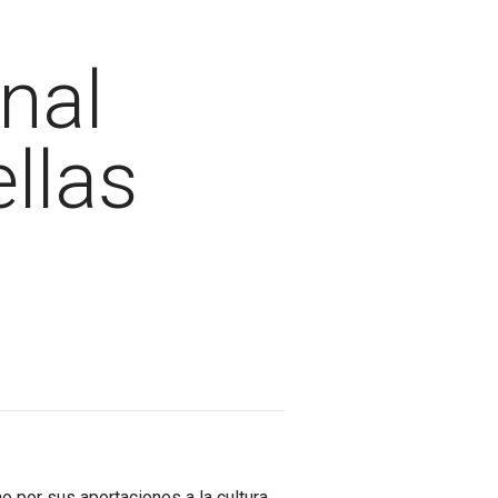
nal
llas
o por sus aportaciones a la cultura,